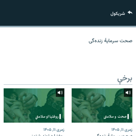
اړیکه
شريکول
دري پاڼه
Azadi English
صحت سرمایۀ زنده‌گی
راسره ملګري شئ
برخې
د ازادې اروپا/ ازادي راډيو ټولې پاڼې
زمری ۱۱, ۱۴۰۵
زمری ۱۱, ۱۴۰۵