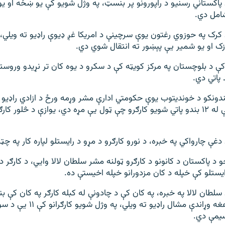
 پاکستاني رسنیو د راپورونو پر بنسټ، په وژل شویو کې یو ښځه او 
امل دي.
 کرک په حوزوي رغتون یوې سرچینې د امریکا غږ ډیوې راډیو ته ویلي، د
زک او یو شمیر یې پېښور ته انتقال شوي دي.
کې د بلوچستان په مرکز کویټه کې د سکرو د یوه کان تر نړیدو وروست
 پاتي دي.
دونکو د خوندیتوب یوې حکومتي ادارې مشر وړمه ورځ د ازادي راډیو
ویلي و، تراوسه یې له ۱۲ بندو پاتي شویو کارګرو چې ټول یې مړه دي، یوازې د څلور
 دغې چارواکي په خبره، د نورو کارګرو د مړو د رایستلو لپاره کار په چ
و د پاکستان د کانونو د کارګرو ټولنه مشر سلطان لالا وايي، د کارګر 
ایستلو کې خپله د کان مزدورانو خپله اخیستې ده.
 سلطان لالا په خبره، په کان کې د چادونې له کبله کارګر په کان کې بن
هغه وړاندې مشال راډیو ته ویلي،
یمې دي.