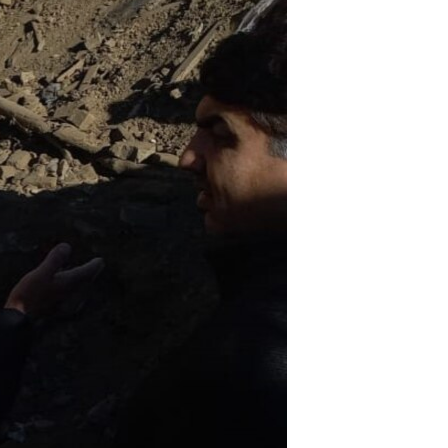
اړیکه