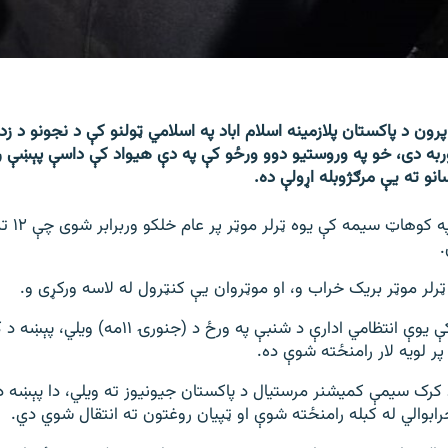
ون د پاکستان پلازمینه اسلام اباد په اسلامي ټولنو کې د نجونو د زده
وربه دی، خو په وروستیو دوو ورځو کې په دې هیواد کې داسې پېښې 
نو ته یې مرګژوبله اړولې ده.
.
رلر موټر بریک خراب و، او موټروان یې کنټرول له لاسه ورکړی و.
د کرک په سیمه کې یوې انتظامي ادارې د شنبې په ورځ د 
ر لویه لار رامنځته شوې ده.
 کرک سیمې کمیشنر مرستیال د پاکستان جیونیوز ته ویلي، دا پېښه د 
رابوالي له کبله رامنځته شوې او ټپیان روغتون ته انتقال شوي دي.