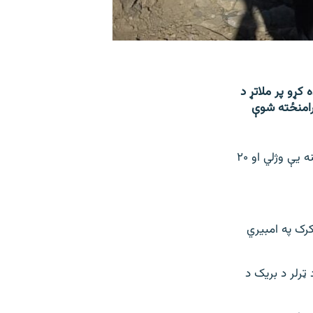
 کړو پر ملاتړ د
رامنځته شوې
د خیبرپښتونخوا په کوهاټ سیمه کې یوه ټرلر موټر پر عام خلکو وربرابر شوی چې ۱۲ تنه یې وژلي او ۲۰
(جنورۍ ۱۱مه) ویلي، پېښه د کرک په امبیري
ټرلر د بریک د