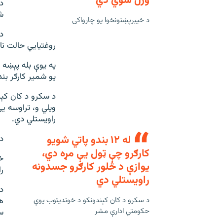
وژل شوي دي
د
ش
د خیبرپښتونخوا یو چارواکی
د
روغتیايي حالت نا
په یوې بله پېښه 
یو شمیر کارګر بند
د سکرو د کان کېن
راویستلي دي.
له ۱۲ بندو پاتي شویو
د
کارګرو چې ټول یې مړه دي،
خ
یوازې د څلور کارګرو جسدونه
ر
راویستلي دي
د
د سکرو د کان کېندونکو د خوندیتوب یوې
حکومتي ادارې مشر
س