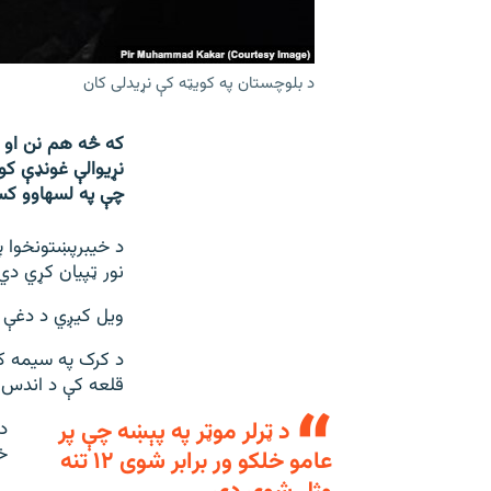
د بلوچستان په کویټه کې نړیدلی کان
که څه هم نن او پر
نړیوالې غونډې ک
چې په لسهاوو کسا
نور ټپیان کړي دي
ویل کیږي د دغې ټ
قلعه کې د اندس پ
د ټرلر موټر په پېښه چې پر
د
خ
عامو خلکو ور برابر شوی ۱۲ تنه