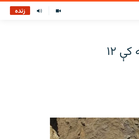
زنده
بلوچستان کې د یو کان د نړیدو په پېښه کې ۱۲