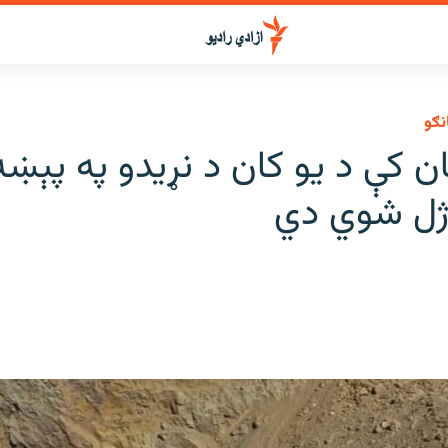
نګو
ژل شوي دي