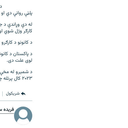
د
پلټې روانې دي او
له دې وړاندې د جن
کارګر وژل شوي او 
د کانونو د کارګر
د پاکستان د کانون
لوی علت دی.
۲۰۲۳ کال پرتله چې ۲۸۸ کارګران په کانونو کې وژل شوي وو، لوړ شوی دی.
شريکول
فریده س