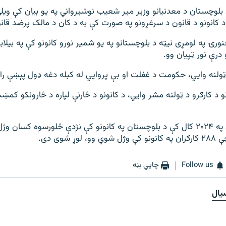
 بلوچستان د معدنیانو وزیر میر شعیب نوشیرواني په یو بیان کې ویلي
 د کانونو د قانون د سرغړونو په صورت کې به د کان د مالک پرضد قان
ورۍ په لومړی نیټه د بلوچستانو په یو شمیر نورو کانونو کې په بیلاب
درې نور ټپیان وو.
و ټولنه وايي، حکومت د غفلت او بې پروايي له کبله دغه ډول پېښې ر
و د کارګرو د ټولنه مشر وايي، د کانونو د څارنې لپاره د څارونکو کم
د شمیرو له مخې په ۲۰۲۴ کال کې د بلوچستان په کانونو کې نژدې څلورسوه کس
Follow us
چاپي بڼه
یال