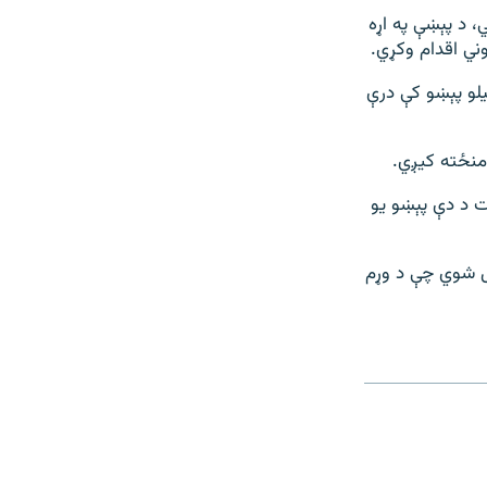
، د پېښې په اړه
وني اقدام وکړي.
یلو پېښو کې درې
امنځته کیږي.
ښت د دې پېښو یو
ان وژل شوي چې د وړم