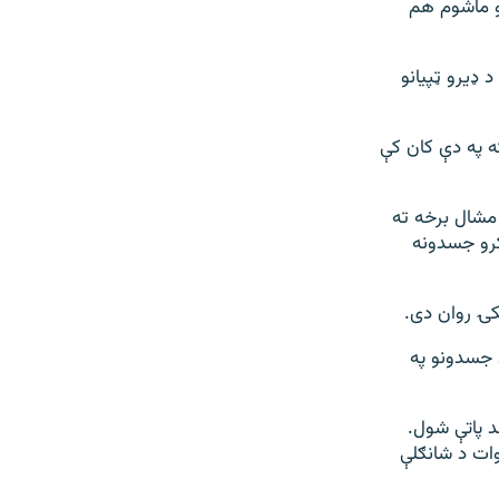
یو ماشوم هم
 ډیرو ټپیانو
ه په دې کان کې
 مشال برخه ته
 کارګرو جسدونه
ټکۍ روان دی.
د جسدونو په
د پاتې شول.
 په وژل شویو کارګرانو کې ۱۱ یې د سوات د شانګلې