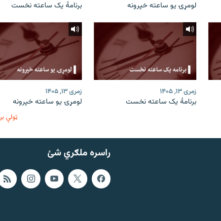
لومړۍ یو ساعته خپرونه
برنامۀ یک ساعته نخست
زمری ۱۳, ۱۴۰۵
زمری ۱۳, ۱۴۰۵
برنامۀ یک ساعته نخست
لومړۍ یو ساعته خپرونه
ټولې بر
راسره ملګري شئ