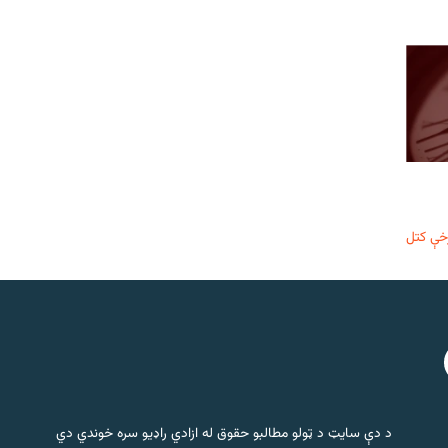
خې کتل
د دې سایټ د ټولو مطالبو حقوق له ازادي راډیو سره خوندي دي