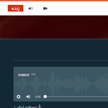
زنده
EMBED
No 
0:00
مستقیم لېنک