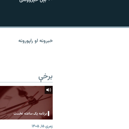
اړیکه
خبرونه او راپورونه
برخې
زمری ۱۵, ۱۴۰۵