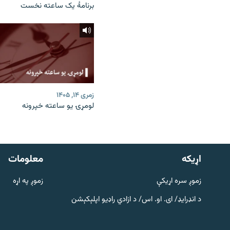
برنامۀ یک ساعته نخست
زمری ۱۴, ۱۴۰۵
لومړۍ یو ساعته خپرونه
دري پاڼه
Azadi English
اړيکه
معلومات
راسره ملګري شئ
زموږ سره اړیکې
زموږ په اړه
د انډرایډ/ ای. او. اس/ د ازادي راډیو اپلېکېشن
د ازادې اروپا/ ازادي راډيو ټولې پاڼې