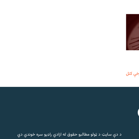
خې کتل
د دې سایټ د ټولو مطالبو حقوق له ازادي راډیو سره خوندي دي