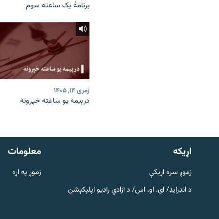
برنامۀ یک ساعته سوم
زمری ۱۴, ۱۴۰۵
درېیمه یو ساعته خپرونه
دري پاڼه
Azadi English
اړيکه
معلومات
راسره ملګري شئ
زموږ سره اړیکې
زموږ په اړه
د انډرایډ/ ای. او. اس/ د ازادي راډیو اپلېکېشن
د ازادې اروپا/ ازادي راډيو ټولې پاڼې