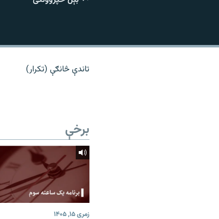
اړیکه
تاندې څانګې (تکرار)
برخې
زمری ۱۵, ۱۴۰۵