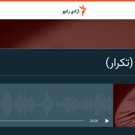
تکرار)
media source currently available
29:59