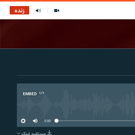
زنده
EMBED
No 
0:00
مستقیم لېنک