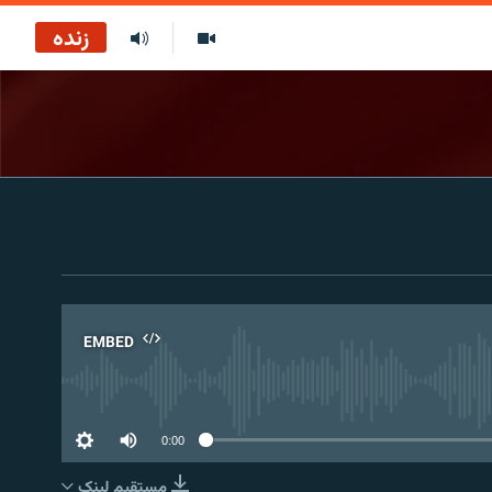
زنده
EMBED
No 
0:00
مستقیم لېنک