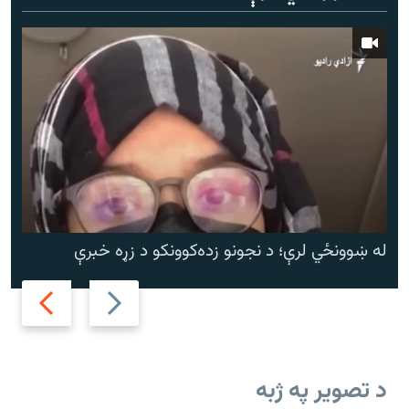
له ښوونځي لرې؛ د نجونو زده‌کوونکو د زړه خبرې
Next
Previous
slide
slide
د تصویر په ژبه