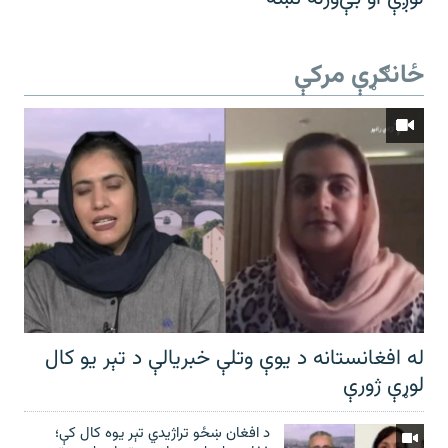
ځانګړې مرکې
له افغانستانه د یوې وتلې خبریالې د تېر يو کال
لوړې ژورې
د افغان ښځو تراژیدي تېر یوه کال کې؛