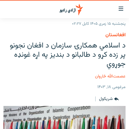
اسرسۍ
ړ
پنجشنبه ۱۵ زمری ۱۴۰۵ کابل ۰۲:۲۷
ېنکونه
کورپاڼه
افغانستان
صلي
راپورونه
د اسلامي همکارۍ سازمان د افغان نجونو
تن
خبرونه
افغانستان
پر زده کړو د طالبانو د بندیز په اړه غونډه
ه
رتلل
د خپرونو جدول
جوړوي
سیمه
افغانستان
صلي
مرکې
نړۍ
منځنی ختیځ
ېنو
عصمت‌الله څاروان
ه
اونیزې خپرونې
نړۍ
رتلل
مرغومی ۱۸, ۱۴۰۳
انځوریزه برخه
شريکول
ټون
ورزش
اڼې
ه
د کډوالۍ بحران
راجعه
'کووېډ-۱۹'