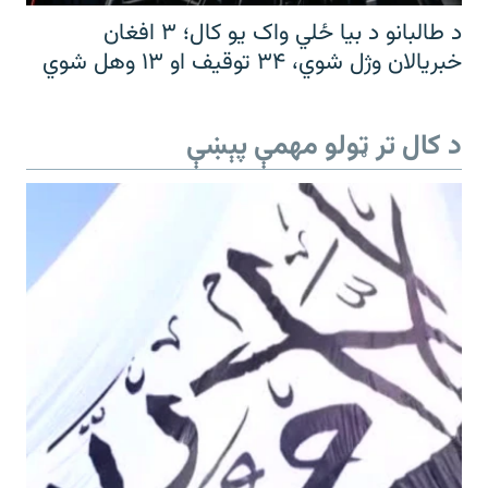
د طالبانو د بیا ځلي واک یو کال؛ ۳ افغان
خبریالان وژل شوي، ۳۴ توقیف او ۱۳ وهل شوي
د کال تر ټولو مهمې پېښې