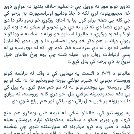
«دوی ټولو موږ ته وویل چې د تعلیم خلاف بندیز نه غواړي دوی
څه مجبوریتونه لري لکه د جلا ودانیو اوترانسپورت په برخو کې
چې کله یې هغه برابر کړل بیا به اجازه ورکړي خو زموږ تاثر دا دی
چې دوی ذهناً دې ته تیار نه دي چې نجونو او ښځو ته د زده کړو
او کار اجازه ورکړي، د مالیزیا استازو خو ورته د ښځینه ښوونکو د
روزنې وړاندیز هم وکړ خو زموږ احساس دا و چې دوی (طالبان)
حاضر نه دي. له دې سره سره فکر کوم چې که له دوی سره پر له
پسې ارتباطات روان وي، هیله شته چې یوه ورځ طالبان خپل
دریځ په دې برخه کې بدل کړي.»
طالبانو د ۲۰۲۱ د اګست په نیمايي کې د واک له ترلاسه کولو
وروسته، نجونې له شپږم ټولګي پورته ښوونځیو ته له تګ او یو
کال وروسته یې پوهنتونونو ته له تلو هم منع کړې. په پیل کې
یې دغه محدودیتونه موقتي بلل، خو درې کاله وروسته، نه یوازې
دا بندیزونه پر خپل حال پاتې دي، بلکې نور هم پراخ شوي دي.
په وروستیو کې، طالبانو ښځې له نیمه طبي زده‌کړو هم منع
کړي، چې ډېری خلکو د ښځینه زده‌کوونکو لپاره وروستۍ هیله
ګڼله. د طبي زده کړو مرکزونو ته سپارښتنه شوې چې ښځینه
زده‌کوونکې ونه مني، چې دا حالت د افغان ښځو او نجونو لپاره