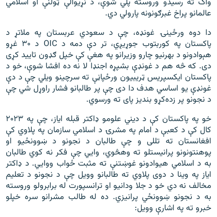
واک ته رسیدو وروسته پلي شوې، د نړیوالې ټولنې او اسلامي
عالمانو پراخ غبرګونونه پارولي دي.
دا دوه ورځینۍ غونډه، چې د سعودي عربستان په ملاتړ د
پاکستان په کوربتوب جوړیږي، تر دې دمه د OIC د ۳۰ غړو
هېوادونو د بهرنیو چارو وزیرانو په هغې کې خپل ګډون تایید کړی
دی. که څه هم د غونډې بشپړه اجنډا لا نه ده افشا شوې، خو د
پاکستان ایکسپریس ټریبیون ورځپاڼې ته سرچینو ویلي چې د دې
غونډې یو اساسي هدف دا دی چې پر طالبانو فشار راوړل شي چې
د نجونو پر زده‌کړو بندیز پای ته ورسوي.
خو په پاکستان کې د دیني علومو ډاکتر قبله ایاز، چې په ۲۰۲۳
کال کې د کعبې د امام په مشرۍ د اسلامي سازمان په پلاوي کې
افغانستان ته تللی و چې طالبان د نجونو د ښوونځیو او
پوهنتونونو پرانیستلو ته وهڅوي، وايي چې فکر نه کوي طالبان
به د اسلامي هیوادونو غوښتنې ته مثبت ځواب ووايي. د ډاکتر
ایاز په وینا د دوی پلاوي ته طالبانو وویل چې د نجونو د تعلیم
مخالف نه دي خو د جلا ودانیو او ترانسپورت له برابرولو وروسته
به د نجونو ښوونځي پرانیزي. ده له طالب مشرانو سره خپلو
خبرو ته په اشارې وویل: