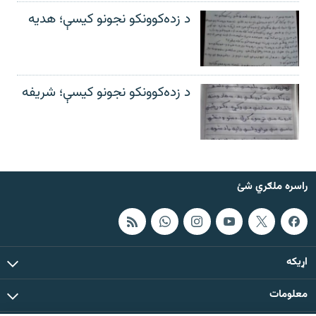
د زده‌کوونکو نجونو کیسې؛ هدیه
د زده‌کوونکو نجونو کیسې؛ شریفه
راسره ملګري شئ
اړيکه
معلومات