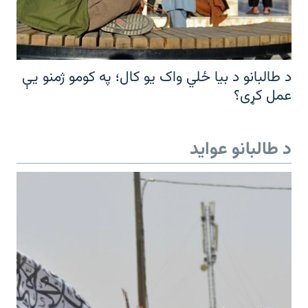
د طالبانو د بیا ځلي واک یو کال؛ په کومو ژمنو یې
عمل کړی؟
د طالبانو عواید