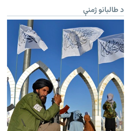
د طالبانو ژمنې