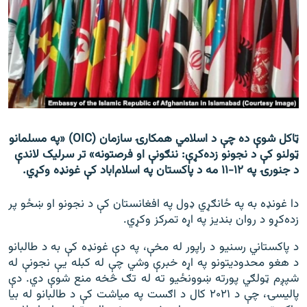
اړیکه
دري پاڼه
Azadi English
راسره ملګري شئ
ټاکل شوې ده چې د اسلامي همکارۍ سازمان (OIC) «په مسلمانو
ټولنو کې د نجونو زده‌کړې: ننګونې او فرصتونه» تر سرلیک لاندې
د جنورۍ په ۱۲-۱۱ مه د پاکستان په اسلام‌اباد کې غونډه وکړي.
د ازادې اروپا/ ازادي راډيو ټولې پاڼې
دا غونډه به په ځانګړي ډول په افغانستان کې د نجونو او ښځو پر
زده‌کړو د روان بندیز په اړه تمرکز وکړي.
د پاکستاني رسنیو د راپور له مخې، په دې غونډه کې به د طالبانو
د هغو محدودیتونو په اړه خبرې وشي چې له کبله یې نجونې له
شپږم ټولګي پورته ښوونځیو ته له تګ څخه منع شوې دي. دې
پالیسۍ، چې د ۲۰۲۱ کال د اګست په میاشت کې د طالبانو له بیا