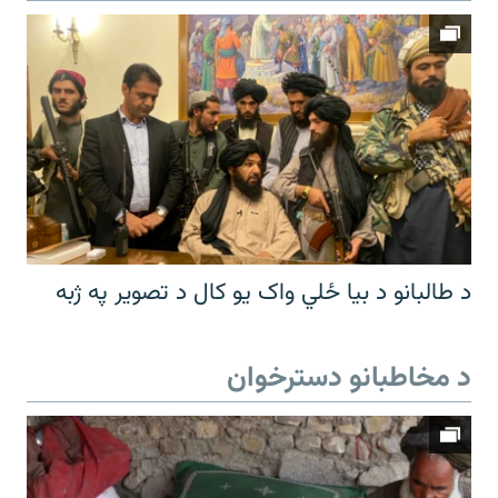
د طالبانو د بیا ځلي واک یو کال د تصویر په ژبه
د مخاطبانو دسترخوان