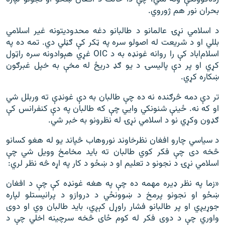
بحران نور هم ژوروي.
د اسلامي نړۍ عالمانو د طالبانو دغه محدودیتونه غیر اسلامي
بللي او د شریعت له اصولو سره په ټکر کې ګڼلي دي. تمه ده په
اسلام‌اباد کې را روانه غونډه به د OIC غړي هېوادونه سره راټول
کړي او پر دې پالیسۍ د یو ګډ دریځ له مخې به خپل غبرګون
ښکاره کړي.
تر دې دمه څرګنده نه ده چې طالبان به دې غونډې ته وربلل شي
او که نه. ځینې شنونکي وايي چې که طالبان په دې کنفرانس کې
ګډون وکړي نو د اسلامي نړۍ له نظرونو به خبر شي.
د سیاسي چارو افغان نظرخاوند نوروهاب څپاند یو له هغو کسانو
څخه دی چې فکر کوي طالبان ته باید مخامخ وویل شي چې
اسلامي نړۍ د نجونو د تعلیم او د ښځو د کار په اړه څه نظر لري:
«زما په نظر ډیره مهمه ده چې په هغه غونډه کې چې د افغان
ښځو او نجونو پرمخ د ښوونځي د دروازو د پرانیستلو لپاره
جوړیږي او پر طالبانو فشار راوړل کېږي، باید طالبان وي او دوی
واوري چې د دوی فکر له کوم ځای څخه سرچینه اخلي چې د