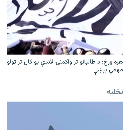
هره ورځ؛ د طالبانو تر واکمنۍ لاندې یو کال تر ټولو
مهمې پېښې
تخلیه