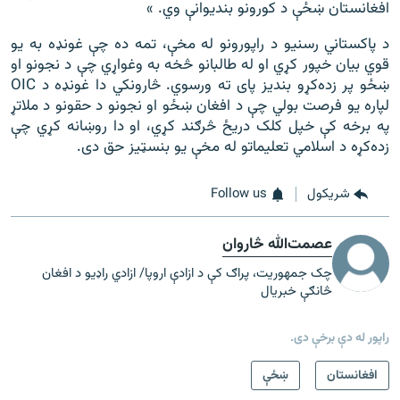
افغانستان ښځې د کورونو بندیوانې وي. »
د پاکستاني رسنیو د راپورونو له مخې، تمه ده چې غونډه به یو
قوي بیان خپور کړي او له طالبانو څخه به وغواړي چې د نجونو او
ښځو پر زده‌کړو بندیز پای ته ورسوي. څارونکي دا غونډه د OIC
لپاره یو فرصت بولي چې د افغان ښځو او نجونو د حقونو د ملاتړ
په برخه کې خپل کلک دریځ څرګند کړي، او دا روښانه کړي چې
زده‌کړه د اسلامي تعلیماتو له مخې یو بنسټیز حق دی.
شريکول
Follow us
عصمت‌الله څاروان
چک جمهوریت، پراګ کې د ازادې اروپا/ ازادي راډیو د افغان
څانګې خبریال
راپور له دې برخې دی.
افغانستان
ښځې