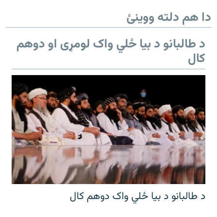
دا هم دلته ووینئ
د طالبانو د بیا ځلي واک لومړی او دوهم
کال
د طالبانو د بیا ځلي واک دوهم کال