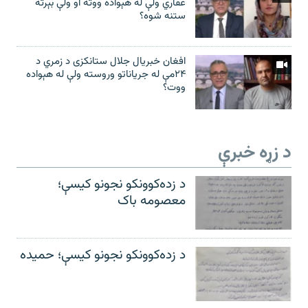
غفاري ولې له هېواده ووته او ولې بېرته
ستنه شوه؟
افغان خبریال جلال ستانکزی د زمري د
۲۴مې له جریاناتو وروسته ولې له هېواده
ووت؟
د زړه خبرې
د زده‌کوونکو نجونو کیسې؛
معصومه باک
د زده‌کوونکو نجونو کیسې؛ حمیده