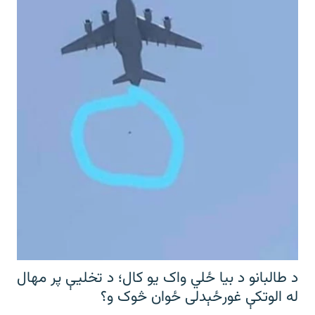
د طالبانو د بیا ځلي واک یو کال؛ د تخلیې پر مهال
له الوتکې غورځېدلی ځوان څوک و؟