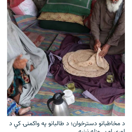
د مخاطبانو دسترخوان؛ د طالبانو په واکمنۍ کې د
لوږې او بې‌وزله نښه