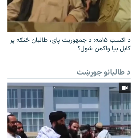
د اګسټ ۱۵مه: د جمهوریت پای، طالبان څنګه پر
کابل بیا واکمن شول؟
د طالبانو جوړښت