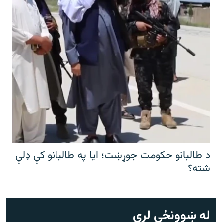
د طالبانو حکومت جوړښت؛ ایا په طالبانو کې ډلې
شته؟
له ښوونځي لرې