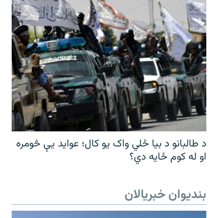
د طالبانو د بیا ځلي واک یو کال؛ عواید یې څومره
او له کوم ځایه دي؟
بندیوان خبریالان