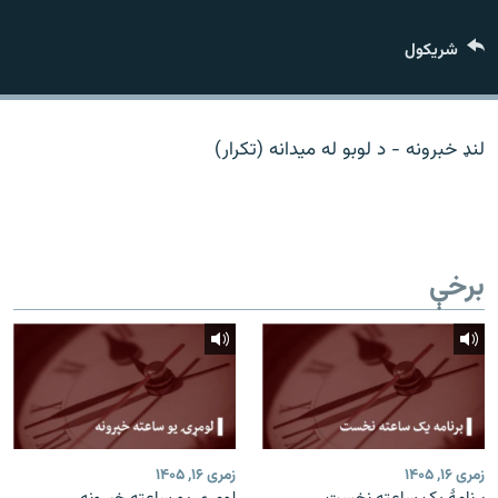
اړیکه
شريکول
دري پاڼه
Azadi English
لنډ خبرونه - د لوبو له میدانه (تکرار)
راسره ملګري شئ
برخې
د ازادې اروپا/ ازادي راډيو ټولې پاڼې
زمری ۱۶, ۱۴۰۵
زمری ۱۶, ۱۴۰۵