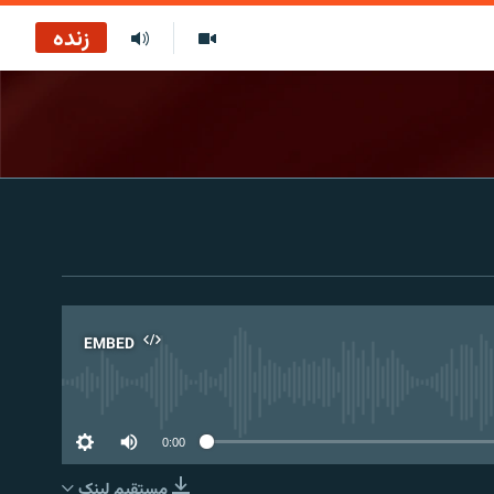
زنده
EMBED
No 
0:00
مستقیم لېنک