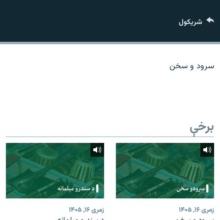
اړیکه
شريکول
دري پاڼه
Azadi English
سرود و سخن
راسره ملګري شئ
برخې
د ازادې اروپا/ ازادي راډيو ټولې پاڼې
زمری ۱۶, ۱۴۰۵
زمری ۱۶, ۱۴۰۵