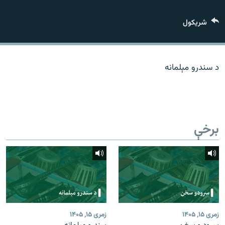
اړیکه
شريکول
دري پاڼه
Azadi English
د سندرو مېلمانه
راسره ملګري شئ
برخې
د ازادې اروپا/ ازادي راډيو ټولې پاڼې
زمری ۱۵, ۱۴۰۵
زمری ۱۵, ۱۴۰۵