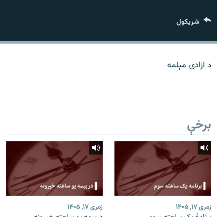
اړیکه
شريکول
دري پاڼه
Azadi English
د ازادۍ مېلمه
راسره ملګري شئ
برخې
د ازادې اروپا/ ازادي راډيو ټولې پاڼې
زمری ۱۷, ۱۴۰۵
زمری ۱۷, ۱۴۰۵