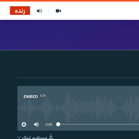
زنده
EMBED
No 
0:00
مستقیم لېنک