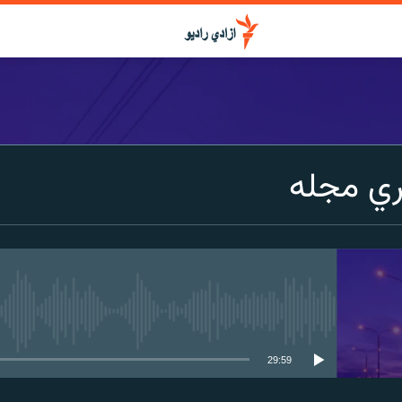
ي مجله
media source currently available
29:59