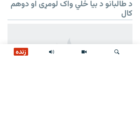
د طالبانو د بیا ځلي واک لومړی او دوهم
کال
زنده
لټون
د طالبانو د بیا ځلي واک دوهم کال
د طالبانو ژمنې