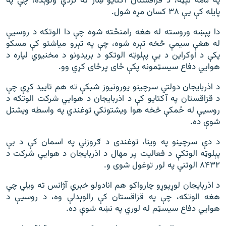
په ۵مه نېټه، د قزاقستان آکتایو ښار ته نژدې ولوېده، چې په
پایله کې یې ۳۸ کسان مړه شول.
دا پېښه وروسته له هغه رامنځته شوه چې دا الوتکه د روسیې
له هغې سیمې څخه تېره شوه، چې په تېرو میاشتو کې مسکو
پکې د اوکراین د بې پېلوټه الوتکو د بریدونو د مخنیوي لپاره د
هوایي دفاع سیسټمونه پکې ځای پرځای کړي وو.
د اذربایجان دولتي سرچینو یورونيوز شبکې ته هم تایید کړې چې
د قزاقستان په آکتایو کې د اذربایجان د هوايي شرکت الوتکه د
روسیې له ځمکې څخه هوا ویشتونکي توغندي په واسطه ویشتل
شوې ده.
د دې سرچینو په وینا، توغندی د ګروزني په اسمان کې د بې
پېلوټه الوتکې د فعالیت پر مهال د اذربایجان د هوايي شرکت د
۸۴۳۲ الوتنې په لور توغول شوی و.
د اذربایجان لوړپوړو چارواکو هم انادولو خبري آژانس ته ویلي چې
هغه الوتکه، چې په قزاقستان کې رالوېدلې وه، د روسیې د
هوایي دفاع سیسټم له لوري په نښه شوې ده.