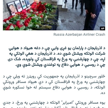
اړیکه
دري پاڼه
Azadi English
Russia Azerbaijan Airliner Crash
راسره ملګري شئ
د اذربایجان د پارلمان یو غړی وايي چې د دغه هیواد د هوايي
شرکت الوتکه ویشتل شوې ده. د اذربایجان د هغې الوتکې په
اړه، چې د چهارشنبې په ورځ په قزاقستان کې ولوېده، شک دی
د ازادې اروپا/ ازادي راډيو ټولې پاڼې
چې د روسیې د هوايي دفاع په توغندي ویشتل شوې وي.
څلور سرچینو د اذربایجان په جمهوریت کې رویټرز ته ویلي چې د
چهارشنبې په ورځ په قزاقستان کې د دې هېواد مسافر وړونکې
الوتکه، د روسیې د هوایي دفاع سیستم له خوا نسکوره شوې
ده.
یوه مسافر وړونکې "امبرایر" الوتکه د چهارشنبې په ورځ، د جدي