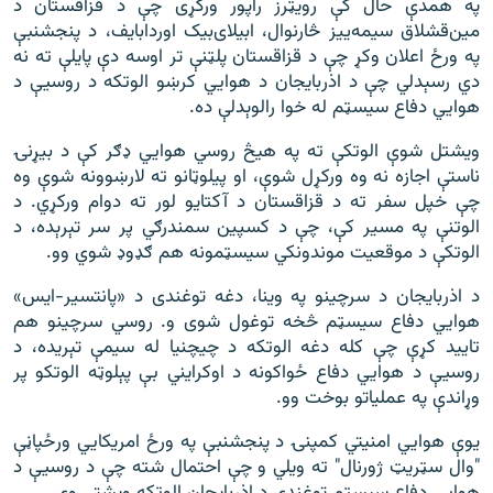
په همدې حال کې رویټرز راپور ورکړی چې د قزاقستان د
مین‌قشلاق سیمه‌ییز څارنوال، ابیلای‌بیک اوردابایف، د پنجشنبې
په ورځ اعلان وکړ چې د قزاقستان پلټنې تر اوسه دې پایلې ته نه
دي رسېدلي چې د اذربایجان د هوايي کرښو الوتکه د روسیې د
هوایي دفاع سیسټم له خوا رالوېدلې ده.
ویشتل شوې الوتکې ته په هیڅ روسي هوايي ډګر کې د بیړنۍ
ناستې اجازه نه وه ورکړل شوې، او پیلوټانو ته لارښوونه شوې وه
چې خپل سفر ته د قزاقستان د آکتایو لور ته دوام ورکړي. د
الوتنې په مسیر کې، چې د کسپین سمندرګي پر سر تېرېده، د
الوتکې د موقعیت‌ موندونکي سیسټمونه هم ګډوډ شوي وو.
د اذربایجان د سرچینو په وینا، دغه توغندی د «پانتسیر-ایس»
هوایي دفاع سیسټم څخه توغول شوی و. روسي سرچینو هم
تایید کړې چې کله دغه الوتکه د چیچنیا له سیمې تېریده، د
روسیې د هوایي دفاع ځواکونه د اوکرایني بې پېلوټه الوتکو پر
وړاندې په عملیاتو بوخت وو.
یوې هوايي امنیتي کمپنۍ د پنجشنبې په ورځ امریکایي ورځپاڼې
"وال سټریټ ژورنال" ته ویلي و چې احتمال شته چې د روسیې د