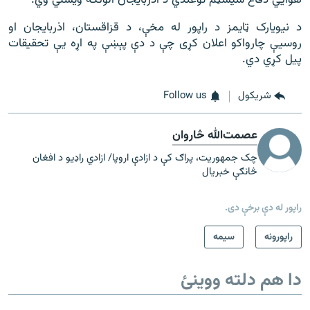
هوایي دفاع سیسټم توغندي د اذربایجان الوتکه ویشتي وي.
د نیویارک ټایمز د راپور له مخې، د قزاقستان، اذربایجان او
روسیې چارواکو اعلان کړی چې د دې پېښې په اړه یې تحقیقات
پیل کړي دي.
شريکول
Follow us
عصمت‌الله څاروان
چک جمهوریت، پراګ کې د ازادې اروپا/ ازادي راډیو د افغان
څانګې خبریال
راپور له دې برخې دی.
راپورونه
سيمه
دا هم دلته ووینئ