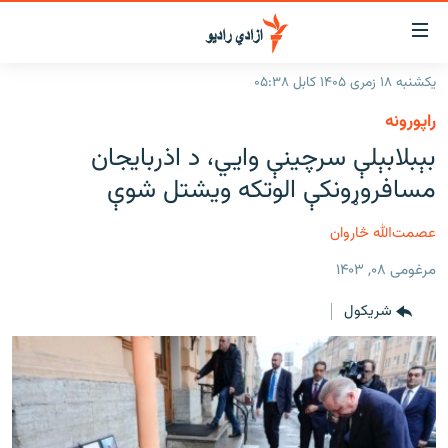
اسرسۍ
ړ
یکشنبه ۱۸ زمری ۱۴۰۵ کابل ۰۵:۳۸
ېنکونه
کورپاڼه
راپورونه
صلي
راپورونه
بېبلابېلې سرچینې وايي، د اذربایجان
تن
خبرونه
افغانستان
مسافروړونکې الوتکه ویشتل شوې
ه
رتلل
د خپرونو جدول
سیمه
افغانستان
صلي
عصمت‌الله څاروان
مرکې
نړۍ
منځنی ختیځ
ېنو
مرغومی ۰۸, ۱۴۰۳
ه
اونیزې خپرونې
نړۍ
رتلل
شريکول
انځوریزه برخه
ټون
ورزش
اڼې
ه
د کډوالۍ بحران
راجعه
'کووېډ-۱۹'