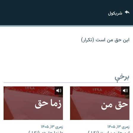
اړیکه
شريکول
دري پاڼه
Azadi English
این حق من است (تکرار)
راسره ملګري شئ
برخې
د ازادې اروپا/ ازادي راډيو ټولې پاڼې
زمری ۱۳, ۱۴۰۵
زمری ۱۳, ۱۴۰۵