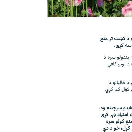
و د کښت تر منع
اسه کړی.
رو د کښت له بندولو سره د
د اوبو کافي
د طالبانو د
ې کول کم کړي
ایدو سرچینه وه.
اعتیاد ډېر کړی
 منع کولو سره
 کړل، خو د دې