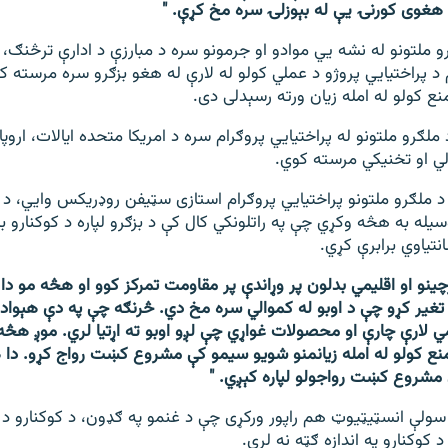
د هغوی کورنۍ یې له بېوزلۍ سره مخ کړې.
"
 ملتونو له نشه يي موادو او جرمونو سره د مبارزې د ادارې ترڅنګ، 
م د پراختیايي پروژو د عملي کولو له لارې له هغو بزګرو سره مرسته 
ع کولو له امله زیان ورته رسېدلی دی.
ملګرو ملتونو له پراختیايي پروګرام سره د امریکا متحده ایالات، اروپا
ي او تخنيکي مرسته کوي.
د ملګرو ملتونو پراختیايي پروګرام استازی سټيفن روډریکس وايي، د د
وسیله به هڅه وکړي چې په راتلونکي کال کې د بزګرو لپاره د کوکنارو
نتیاوي برابرې کړي.
چینو او اقلیمي بدلون پر وړاندې پر مقاومت تمرکز کوو او هڅه مو دا
تغير کړو چې د اوبو له کموالي سره مخ دي. څرنګه چې په دې هېواد 
لارې چارې او محصولات غواړي چې لږو اوبو ته اړتیا لري. موږ هڅه
ع کولو له امله زیانمنو شویو سيمو کې مشروع کښت رواج کړو. دا 
مشروع کښت رواجولو لپاره کېږي.
"
 سولې انسټيټيوټ هم راپور ورکړی چې د غنمو په ګډون، د کوکنارو 
 د کوکنارو په اندازه ګټه نه لري.