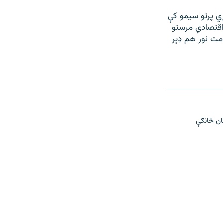
ري پرتو سیمو کې
 اقتصادي مرستو
ومت نور هم ډېر
غانستان څانګې