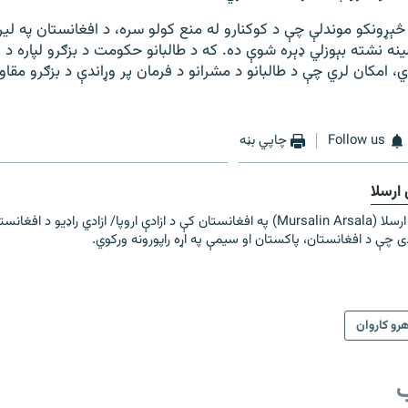
ېړونکو موندلې چې د کوکنارو له منع کولو سره، د افغانستان په لی
ینه نشته بېوزلي ډېره شوې ده. که د طالبانو حکومت د بزګرو لپاره د
ړي، امکان لري چې د طالبانو د مشرانو د فرمان پر وړاندې د بزګرو مقا
Follow us
چاپي بڼه
ارسلا
مرسلین ارسلا (Mursalin Arsala) په افغانستان کې د ازادې اروپا/ ازادي راډیو د اف
ی چې د افغانستان، پاکستان او سیمې په اړه راپورونه ورکوي.
هرو کاروان
ب