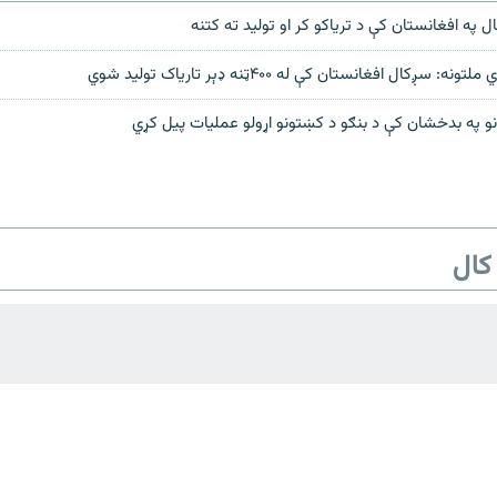
ال په افغانستان کې د تریاکو کر او تولید ته کتنه
 سږکال افغانستان کې له ۴۰۰ټنه ډېر تارياک توليد شوي
انو په بدخشان کې د بنګو د کښتونو اړولو عمليات پيل کړي
کال