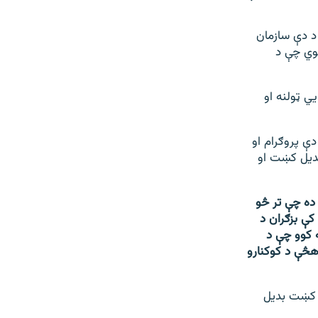
د دې سازمان
کوي چې د
يي ټولنه او
ې پروګرام او
 بدیل کښت او
 ده چې تر څو
کې بزګران د
 کوو چې د
هڅې د کوکنارو
د کښت بدیل