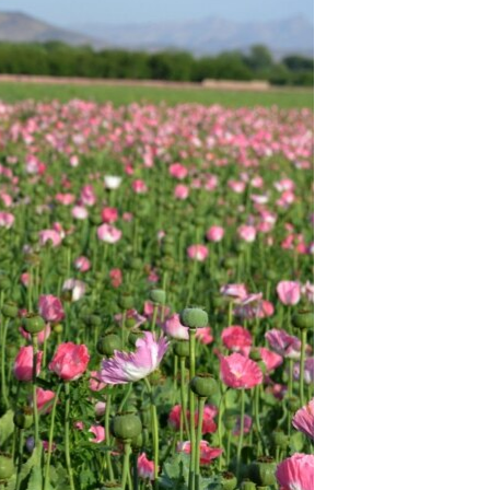
اړیکه