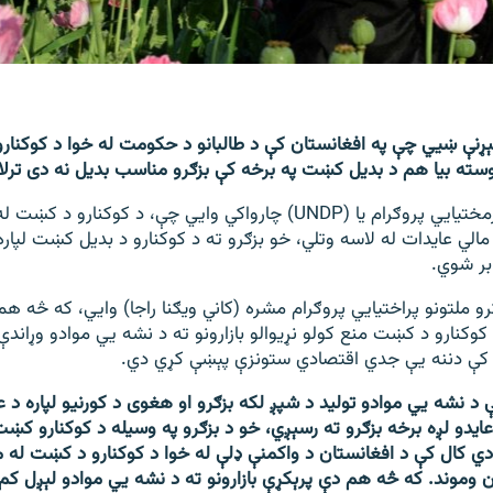
ېړنې ښيي چې په افغانستان کې د طالبانو د حکومت له خوا د کوکنار
وسته بیا هم د بدیل کښت په برخه کې بزګرو مناسب بدیل نه دی ترل
د ملګرو ملتونو پرمختیايي پروګرام یا (UNDP) چارواکي وايي چې، د کوکنا
مالي عایدات له لاسه وتلي، خو بزګرو ته د کوکنارو د بدیل کښت لپاره 
بر شوي.
ګرو ملتونو پراختیايي پروګرام مشره (کاني ویګنا راجا) وايي، که څه هم 
وکنارو د کښت منع کولو نړیوالو بازارونو ته د نشه يي موادو وړاند
 کې دننه یې جدي اقتصادي ستونزې پېښې کړي دي.
 د نشه يي موادو تولید د شپږ لکه بزګرو او هغوی د کورنیو لپاره د ع
یدو لږه برخه بزګرو ته رسېږي، خو د بزګرو په وسیله د کوکنارو کښت 
ه ۲۰۲۲ میلادي کال کې د افغانستان د واکمنې ډلې له خوا د کوکنارو د کښت له
موند. که څه هم دې پرېکړې بازارونو ته د نشه يي موادو لېږل کم