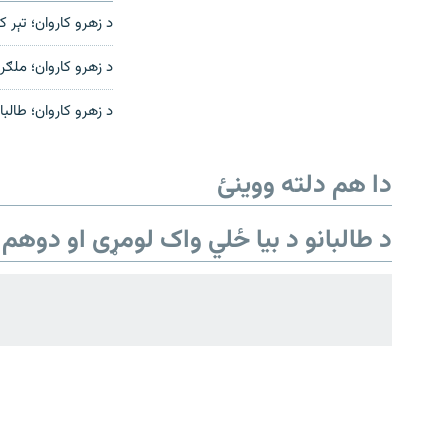
د زهرو کاروان؛ تېر ک
د زهرو کاروان؛ ملګري ملتونه:
د زهرو کاروان؛ طالب
دري پاڼه
Azadi English
دا هم دلته ووینئ
راسره ملګري شئ
د طالبانو د بیا ځلي واک لومړی او دوهم 
د ازادې اروپا/ ازادي راډيو ټولې پاڼې