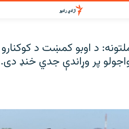
تونه: د اوبو کمښت د کوکنارو 
جولو پر وړاندې جدي خنډ دی.