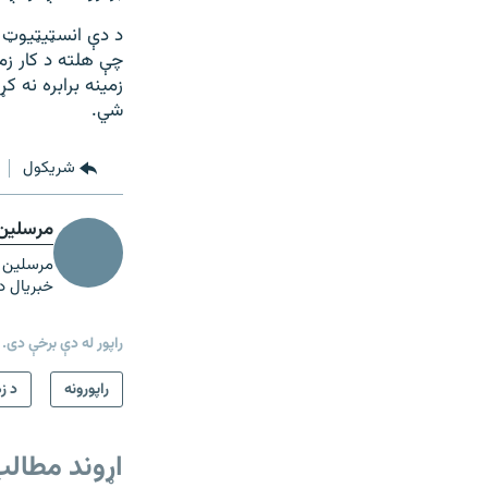
د دې انسټيټیوټ څ
چې هلته د کار زم
زمینه برابره نه ک
شي.
شريکول
مرسلین 
خبریال د
راپور له دې برخې دی.
راپورونه
د ز
اړوند مطال