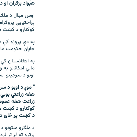
هېواد بزګران او 
اوس مهال د ملګرو
پراختیايي پروګرا
کوکنارو د کښت من
په دې پروژو کې د 
جاپان حکومت مال
په افغانستان کې 
مالي امکاناتو په 
اوبو د سرچینو اسا
"
موږ د اوبو د سر
هغه زراعتي بوټي 
زراعت هغه عمومي 
کوکنارو د کښت من
د کښت پر ځای د 
د ملګرو ملتونو د
بزګرو ته لږ تر لږه