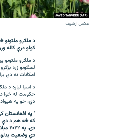
عکس ارشیف
د ملګرو ملتونو څ
کولو درې کاله ور
لسګونو زره بزګرو 
امکانات نه دي برا
د اسيا لپاره د مل
حکومت له خوا د ک
دي، خو په هیواد
"
په افغانستان کې
که څه هم د دې عا
دی. پ
دې وضعیت بدلون و