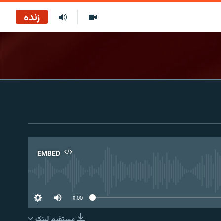
زنده
EMBED
No 
0:00
مستقیم لېنک