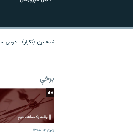
اړیکه
نیمه نړۍ (تکرار) - درسي س
برخې
زمری ۱۶, ۱۴۰۵