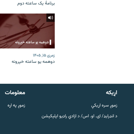
برنامۀ یک ساعته دوم
زمری ۱۵, ۱۴۰۵
دوهمه یو ساعته خپرونه
دري پاڼه
Azadi English
اړيکه
معلومات
راسره ملګري شئ
زموږ سره اړیکې
زموږ په اړه
د انډرایډ/ ای. او. اس/ د ازادي راډیو اپلېکېشن
د ازادې اروپا/ ازادي راډيو ټولې پاڼې