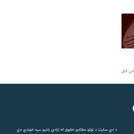
خې کتل
د دې سایټ د ټولو مطالبو حقوق له ازادي راډیو سره خوندي دي