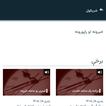
اړیکه
شريکول
دري پاڼه
Azadi English
خبرونه او راپورونه
راسره ملګري شئ
برخې
د ازادې اروپا/ ازادي راډيو ټولې پاڼې
زمری ۱۵, ۱۴۰۵
زمری ۱۵, ۱۴۰۵