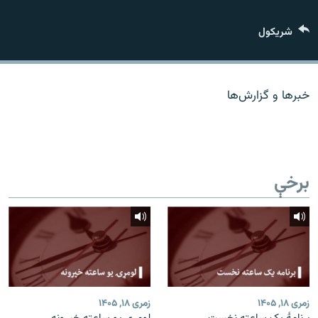
اړیکه
شريکول
دري پاڼه
Azadi English
خبرها و گزارش‌ها
راسره ملګري شئ
برخې
د ازادې اروپا/ ازادي راډيو ټولې پاڼې
زمری ۱۸, ۱۴۰۵
زمری ۱۸, ۱۴۰۵