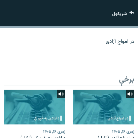
اړیکه
شريکول
دري پاڼه
Azadi English
در امواج آزادی
راسره ملګري شئ
برخې
د ازادې اروپا/ ازادي راډيو ټولې پاڼې
زمری ۱۶, ۱۴۰۵
زمری ۱۶, ۱۴۰۵