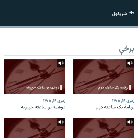
اړیکه
شريکول
دري پاڼه
Azadi English
برخې
راسره ملګري شئ
د ازادې اروپا/ ازادي راډيو ټولې پاڼې
زمری ۱۶, ۱۴۰۵
زمری ۱۶, ۱۴۰۵
برنامۀ یک ساعته دوم
دوهمه یو ساعته خپرونه