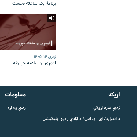
برنامۀ یک ساعته نخست
زمری ۱۴, ۱۴۰۵
لومړۍ یو ساعته خپرونه
دري پاڼه
Azadi English
اړيکه
معلومات
راسره ملګري شئ
زموږ سره اړیکې
زموږ په اړه
د انډرایډ/ ای. او. اس/ د ازادي راډیو اپلېکېشن
د ازادې اروپا/ ازادي راډيو ټولې پاڼې