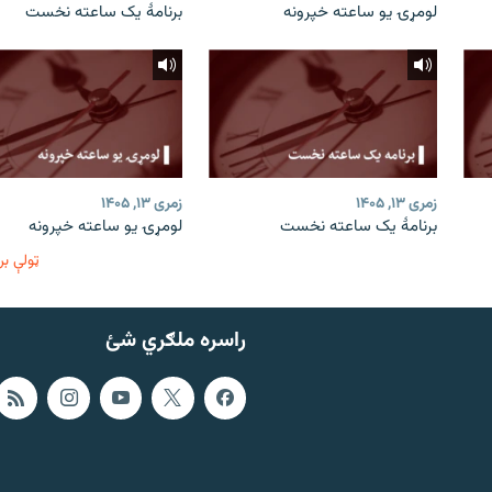
لومړۍ یو ساعته خپرونه
برنامۀ یک ساعته نخست
زمری ۱۳, ۱۴۰۵
زمری ۱۳, ۱۴۰۵
برنامۀ یک ساعته نخست
لومړۍ یو ساعته خپرونه
ټولې بر
راسره ملګري شئ