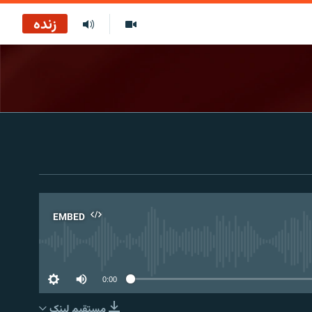
زنده
EMBED
No 
0:00
مستقیم لېنک