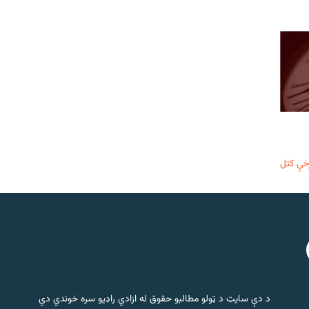
خې کتل
د دې سایټ د ټولو مطالبو حقوق له ازادي راډیو سره خوندي دي