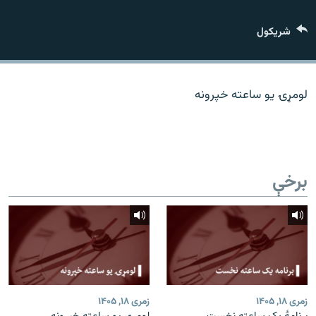
اړیکه
شريکول
دري پاڼه
Azadi English
لومړۍ یو ساعته خپرونه
راسره ملګري شئ
برخې
د ازادې اروپا/ ازادي راډيو ټولې پاڼې
زمری ۱۸, ۱۴۰۵
زمری ۱۸, ۱۴۰۵