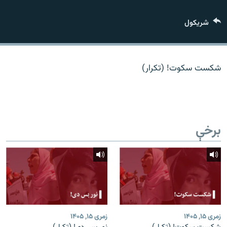
اړیکه
شريکول
دري پاڼه
Azadi English
شکست سکوت! (تکرار)
راسره ملګري شئ
برخې
د ازادې اروپا/ ازادي راډيو ټولې پاڼې
زمری ۱۵, ۱۴۰۵
زمری ۱۵, ۱۴۰۵