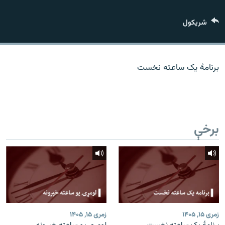
اړیکه
شريکول
دري پاڼه
Azadi English
برنامۀ یک ساعته نخست
راسره ملګري شئ
برخې
د ازادې اروپا/ ازادي راډيو ټولې پاڼې
زمری ۱۵, ۱۴۰۵
زمری ۱۵, ۱۴۰۵