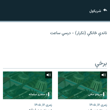
اړیکه
شريکول
دري پاڼه
Azadi English
تاندې څانګې (تکرار) - درسي ساعت
راسره ملګري شئ
برخې
د ازادې اروپا/ ازادي راډيو ټولې پاڼې
زمری ۱۶, ۱۴۰۵
زمری ۱۶, ۱۴۰۵