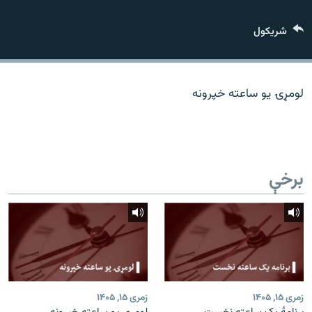
اړیکه
شريکول
دري پاڼه
Azadi English
لومړۍ یو ساعته خپرونه
راسره ملګري شئ
برخې
د ازادې اروپا/ ازادي راډيو ټولې پاڼې
زمری ۱۵, ۱۴۰۵
زمری ۱۵, ۱۴۰۵