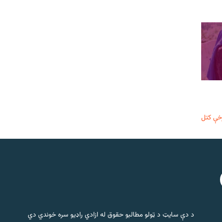
خې کتل
د دې سایټ د ټولو مطالبو حقوق له ازادي راډیو سره خوندي دي