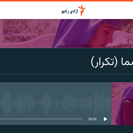
ا (تکرار)
media source currently available
59:59