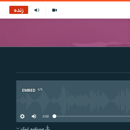
زنده
EMBED
No 
0:00
مستقیم لېنک