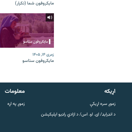
مایکروفون شما (تکرار)
زمری ۱۴, ۱۴۰۵
مایکروفون ستاسو
دري پاڼه
Azadi English
اړيکه
معلومات
راسره ملګري شئ
زموږ سره اړیکې
زموږ په اړه
د انډرایډ/ ای. او. اس/ د ازادي راډیو اپلېکېشن
د ازادې اروپا/ ازادي راډيو ټولې پاڼې