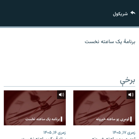
اړیکه
شريکول
دري پاڼه
Azadi English
برنامۀ یک ساعته نخست
راسره ملګري شئ
برخې
د ازادې اروپا/ ازادي راډيو ټولې پاڼې
زمری ۱۷, ۱۴۰۵
زمری ۱۶, ۱۴۰۵