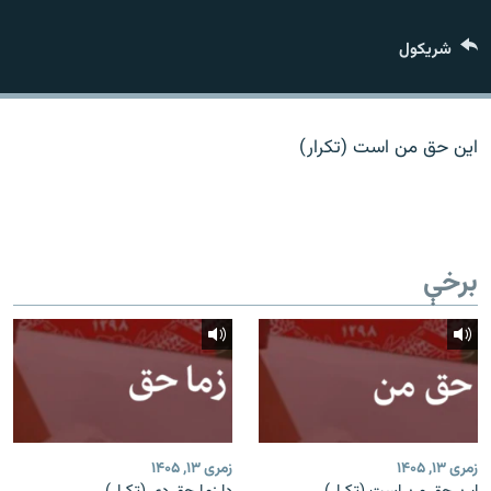
اړیکه
شريکول
دري پاڼه
Azadi English
این حق من است (تکرار)
راسره ملګري شئ
برخې
د ازادې اروپا/ ازادي راډيو ټولې پاڼې
زمری ۱۳, ۱۴۰۵
زمری ۱۳, ۱۴۰۵