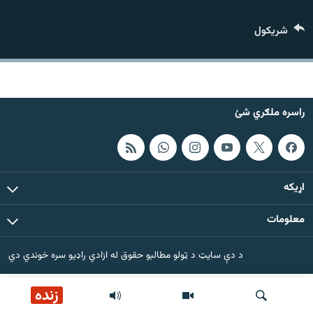
اړیکه
شريکول
دري پاڼه
Azadi English
راسره ملګري شئ
راسره ملګري شئ
د ازادې اروپا/ ازادي راډيو ټولې پاڼې
اړيکه
معلومات
د دې سایټ د ټولو مطالبو حقوق له ازادي راډیو سره خوندي دي
زنده