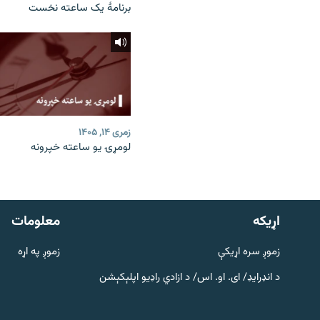
برنامۀ یک ساعته نخست
زمری ۱۴, ۱۴۰۵
لومړۍ یو ساعته خپرونه
دري پاڼه
Azadi English
اړيکه
معلومات
راسره ملګري شئ
زموږ سره اړیکې
زموږ په اړه
د انډرایډ/ ای. او. اس/ د ازادي راډیو اپلېکېشن
د ازادې اروپا/ ازادي راډيو ټولې پاڼې