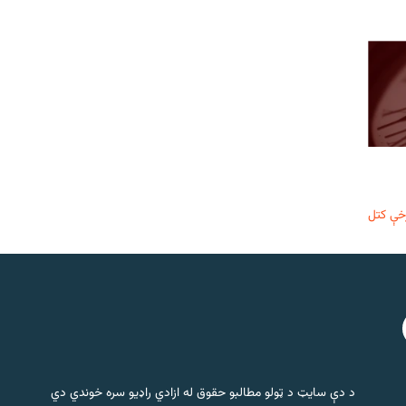
خې کتل
د دې سایټ د ټولو مطالبو حقوق له ازادي راډیو سره خوندي دي