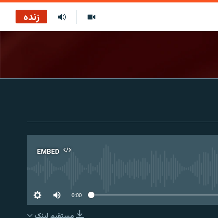
زنده
EMBED
No 
0:00
مستقیم لېنک