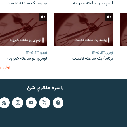
لومړۍ یو ساعته خپرونه
برنامۀ یک ساعته نخست
زمری ۱۳, ۱۴۰۵
زمری ۱۳, ۱۴۰۵
برنامۀ یک ساعته نخست
لومړۍ یو ساعته خپرونه
ټولې بر
راسره ملګري شئ