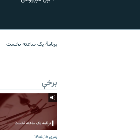
اړیکه
برنامۀ یک ساعته نخست
برخې
زمری ۱۵, ۱۴۰۵