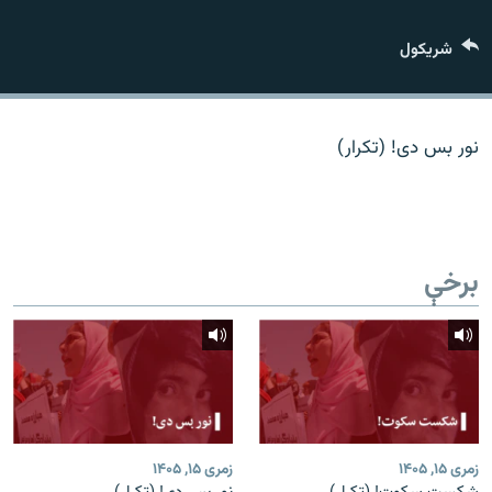
اړیکه
شريکول
دري پاڼه
Azadi English
نور بس دی! (تکرار)
راسره ملګري شئ
برخې
د ازادې اروپا/ ازادي راډيو ټولې پاڼې
زمری ۱۵, ۱۴۰۵
زمری ۱۵, ۱۴۰۵