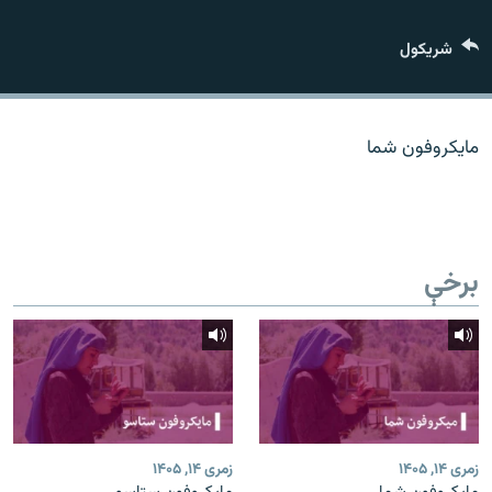
اړیکه
شريکول
دري پاڼه
Azadi English
مایکروفون شما
راسره ملګري شئ
برخې
د ازادې اروپا/ ازادي راډيو ټولې پاڼې
زمری ۱۴, ۱۴۰۵
زمری ۱۴, ۱۴۰۵