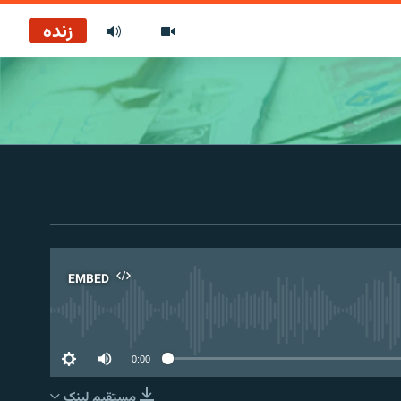
زنده
EMBED
No 
0:00
مستقیم لېنک