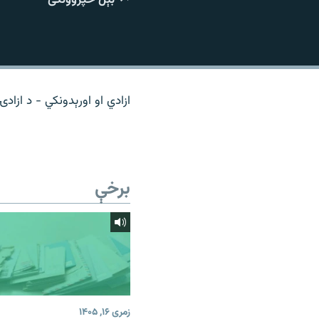
اړیکه
ازادي او اورېدونکي - د ازادۍ
برخې
زمری ۱۶, ۱۴۰۵