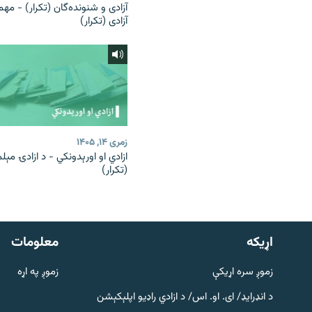
آزادی و شنونده‌گان (تکرار) - مهم
آزادی (تکرار)
زمری ۱۴, ۱۴۰۵
ازادي او اورېدونکي - د ازادۍ مېل
(تکرار)
دري پاڼه
Azadi English
اړيکه
معلومات
راسره ملګري شئ
زموږ سره اړیکې
زموږ په اړه
د انډرایډ/ ای. او. اس/ د ازادي راډیو اپلېکېشن