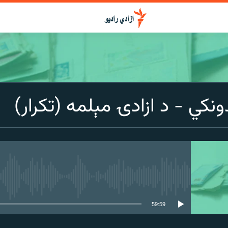
دونکي - د ازادۍ مېلمه (تکرار)
media source currently available
59:59