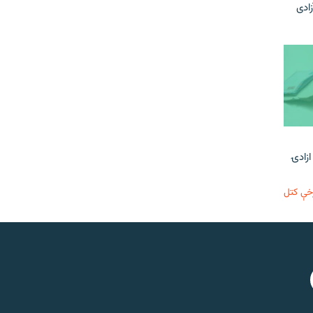
زادی
ازادۍ
خې کتل