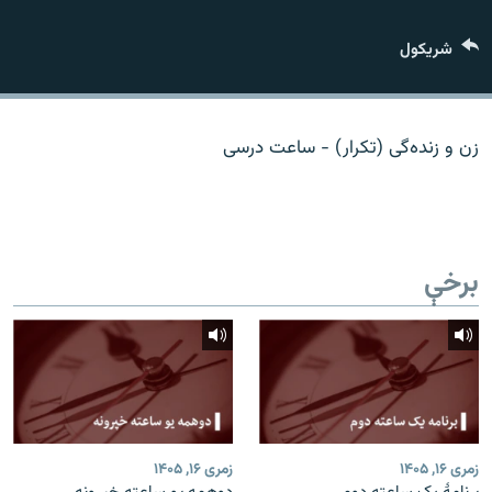
اړیکه
شريکول
دري پاڼه
Azadi English
زن و زنده‌گی (تکرار) - ساعت درسی
راسره ملګري شئ
برخې
د ازادې اروپا/ ازادي راډيو ټولې پاڼې
زمری ۱۶, ۱۴۰۵
زمری ۱۶, ۱۴۰۵