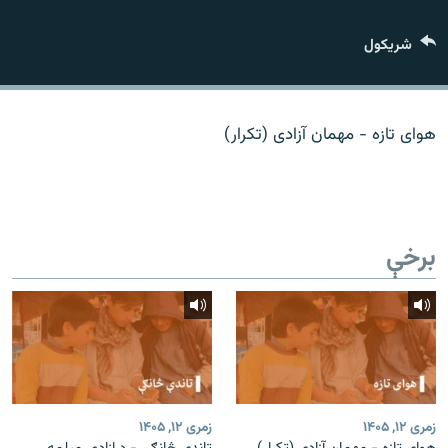
اړیکه
شريکول
دري پاڼه
Azadi English
هوای تازه - مهمان آزادی (تکرار)
راسره ملګري شئ
برخې
د ازادې اروپا/ ازادي راډيو ټولې پاڼې
زمری ۱۲, ۱۴۰۵
زمری ۱۲, ۱۴۰۵