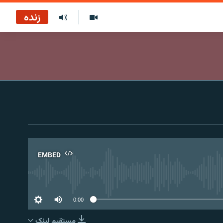
زنده
EMBED
No 
0:00
مستقیم لېنک