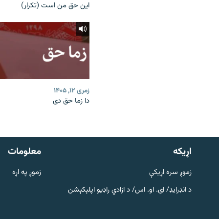
این حق من است (تکرار)
زمری ۱۲, ۱۴۰۵
دا زما حق دی
دري پاڼه
Azadi English
اړيکه
معلومات
راسره ملګري شئ
زموږ سره اړیکې
زموږ په اړه
د انډرایډ/ ای. او. اس/ د ازادي راډیو اپلېکېشن
د ازادې اروپا/ ازادي راډيو ټولې پاڼې