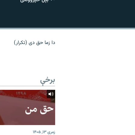
اړیکه
دا زما حق دی (تکرار)
برخې
زمری ۱۳, ۱۴۰۵