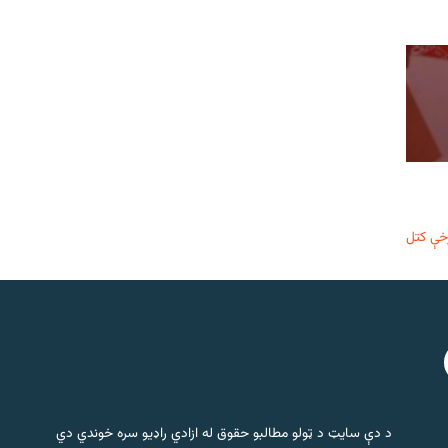
خې کتل
د دې سایټ د ټولو مطالبو حقوق له ازادي راډیو سره خوندي دي