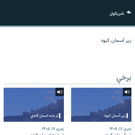
اړیکه
شريکول
دري پاڼه
Azadi English
زیر آسمان کبود
راسره ملګري شئ
برخې
د ازادې اروپا/ ازادي راډيو ټولې پاڼې
زمری ۱۷, ۱۴۰۵
زمری ۱۷, ۱۴۰۵