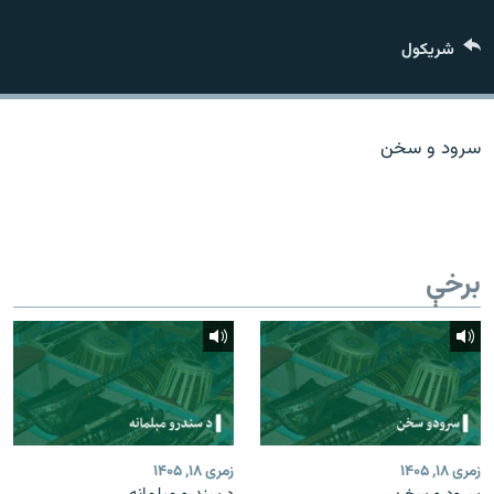
اړیکه
شريکول
دري پاڼه
Azadi English
سرود و سخن
راسره ملګري شئ
برخې
د ازادې اروپا/ ازادي راډيو ټولې پاڼې
زمری ۱۸, ۱۴۰۵
زمری ۱۸, ۱۴۰۵