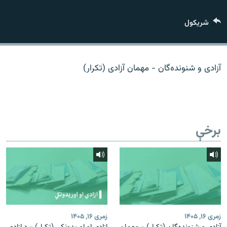
اړیکه
شريکول
دري پاڼه
Azadi English
آزادی و شنونده‌گان - مهمان آزادی (تکرار)
راسره ملګري شئ
برخې
د ازادې اروپا/ ازادي راډيو ټولې پاڼې
زمری ۱۶, ۱۴۰۵
زمری ۱۶, ۱۴۰۵