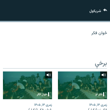
اړیکه
شريکول
دري پاڼه
Azadi English
ځوان فکر
راسره ملګري شئ
برخې
د ازادې اروپا/ ازادي راډيو ټولې پاڼې
زمری ۱۴, ۱۴۰۵
زمری ۱۴, ۱۴۰۵