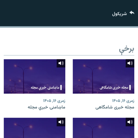
اړیکه
شريکول
دري پاڼه
Azadi English
برخې
راسره ملګري شئ
د ازادې اروپا/ ازادي راډيو ټولې پاڼې
زمری ۱۶, ۱۴۰۵
زمری ۱۶, ۱۴۰۵
مجله خبری شامگاهی
ماښامنۍ خبري مجله