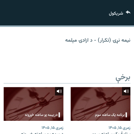
اړیکه
شريکول
دري پاڼه
Azadi English
نیمه نړۍ (تکرار) - د ازادۍ مېلمه
راسره ملګري شئ
برخې
د ازادې اروپا/ ازادي راډيو ټولې پاڼې
زمری ۱۵, ۱۴۰۵
زمری ۱۵, ۱۴۰۵