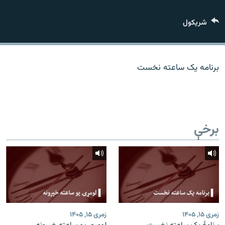
اړیکه
شريکول
دري پاڼه
Azadi English
برنامه یک ساعته نخست
راسره ملګري شئ
برخې
د ازادې اروپا/ ازادي راډيو ټولې پاڼې
زمری ۱۵, ۱۴۰۵
زمری ۱۵, ۱۴۰۵