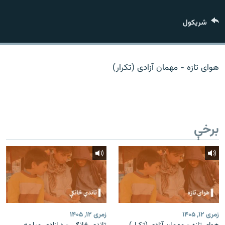
اړیکه
شريکول
دري پاڼه
Azadi English
هوای تازه - مهمان آزادی (تکرار)
راسره ملګري شئ
برخې
د ازادې اروپا/ ازادي راډيو ټولې پاڼې
زمری ۱۲, ۱۴۰۵
زمری ۱۲, ۱۴۰۵