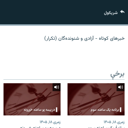
اړیکه
شريکول
دري پاڼه
Azadi English
خبرهای کوتاه - آزادی و شنونده‌گان (تکرار)
راسره ملګري شئ
برخې
د ازادې اروپا/ ازادي راډيو ټولې پاڼې
زمری ۱۸, ۱۴۰۵
زمری ۱۸, ۱۴۰۵