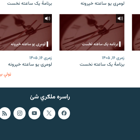
لومړۍ یو ساعته خپرونه
برنامۀ یک ساعته نخست
زمری ۱۶, ۱۴۰۵
زمری ۱۶, ۱۴۰۵
برنامۀ یک ساعته نخست
لومړۍ یو ساعته خپرونه
ټولې بر
راسره ملګري شئ