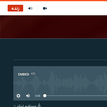
زنده
EMBED
No 
0:00
مستقیم لېنک