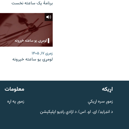
برنامۀ یک ساعته نخست
زمری ۱۷, ۱۴۰۵
لومړۍ یو ساعته خپرونه
دري پاڼه
Azadi English
اړيکه
معلومات
راسره ملګري شئ
زموږ سره اړیکې
زموږ په اړه
د انډرایډ/ ای. او. اس/ د ازادي راډیو اپلېکېشن
د ازادې اروپا/ ازادي راډيو ټولې پاڼې