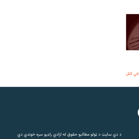
خې کتل
د دې سایټ د ټولو مطالبو حقوق له ازادي راډیو سره خوندي دي