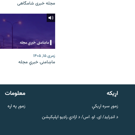
مجله خبری شامگاهی
زمری ۱۵, ۱۴۰۵
ماښامنۍ خبري مجله
دري پاڼه
Azadi English
اړيکه
معلومات
راسره ملګري شئ
زموږ سره اړیکې
زموږ په اړه
د انډرایډ/ ای. او. اس/ د ازادي راډیو اپلېکېشن
د ازادې اروپا/ ازادي راډيو ټولې پاڼې