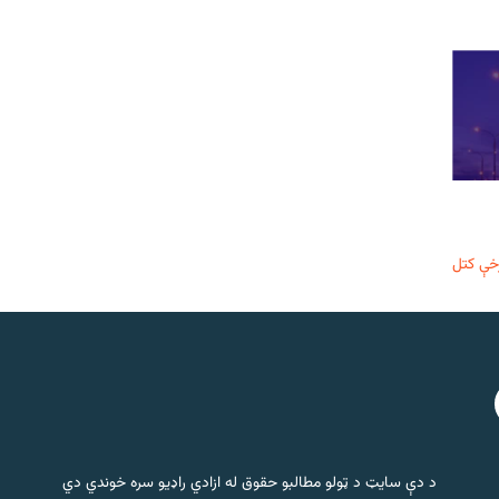
خې کتل
د دې سایټ د ټولو مطالبو حقوق له ازادي راډیو سره خوندي دي