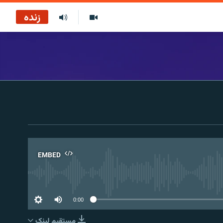
زنده
EMBED
No 
0:00
مستقیم لېنک