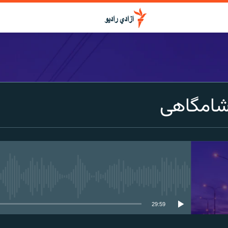
شامگاهی
media source currently available
29:59