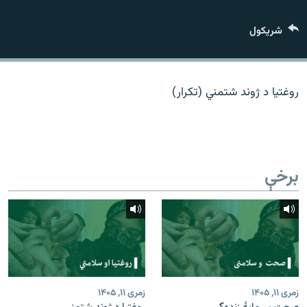
اړیکه
شريکول
دري پاڼه
Azadi English
روغتیا د ژوند شتمني (تکرار)
راسره ملګري شئ
برخې
د ازادې اروپا/ ازادي راډيو ټولې پاڼې
زمری ۱۱, ۱۴۰۵
زمری ۱۱, ۱۴۰۵