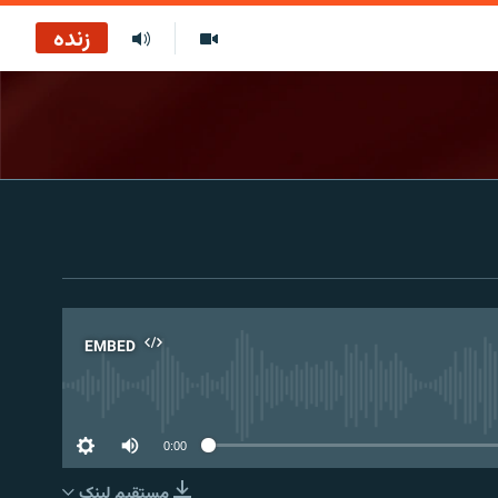
زنده
EMBED
No 
0:00
مستقیم لېنک