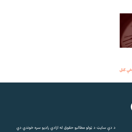
خې کتل
د دې سایټ د ټولو مطالبو حقوق له ازادي راډیو سره خوندي دي