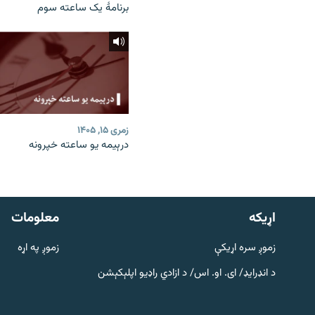
برنامۀ یک ساعته سوم
زمری ۱۵, ۱۴۰۵
درېیمه یو ساعته خپرونه
دري پاڼه
Azadi English
اړيکه
معلومات
راسره ملګري شئ
زموږ سره اړیکې
زموږ په اړه
د انډرایډ/ ای. او. اس/ د ازادي راډیو اپلېکېشن
د ازادې اروپا/ ازادي راډيو ټولې پاڼې