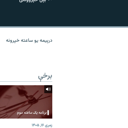
اړیکه
درېیمه یو ساعته خپرونه
برخې
زمری ۱۶, ۱۴۰۵